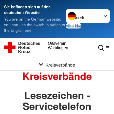
Sie befinden sich auf der
Sprache wechseln zu
deutschen Website
You are on the German website,
you can use the switch to switch to
Alles klar
the English one
Ortsverein
Waiblingen
Kreisverbände
Kreisverbände
Lesezeichen -
Servicetelefon