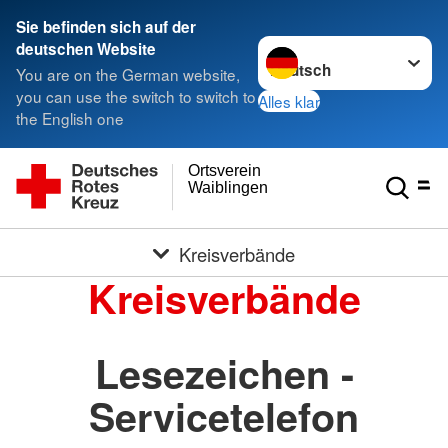
Sie befinden sich auf der
Sprache wechseln zu
deutschen Website
You are on the German website,
you can use the switch to switch to
Alles klar
the English one
Ortsverein
Waiblingen
Kreisverbände
Kreisverbände
Lesezeichen -
Servicetelefon