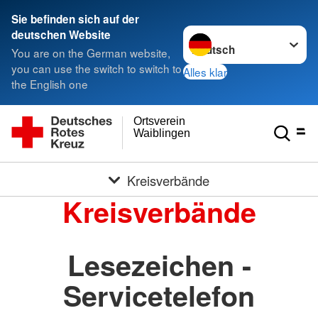
Sie befinden sich auf der
Sprache wechseln zu
deutschen Website
You are on the German website,
you can use the switch to switch to
Alles klar
the English one
Ortsverein
Waiblingen
Kreisverbände
Kreisverbände
Lesezeichen -
Servicetelefon