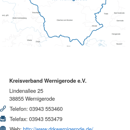
Kreisverband Wernigerode e.V.
Lindenallee 25
38855
Wernigerode
Telefon:
03943 553460
Telefax:
03943 553479
Web:
http://www.drkwernigerode.de/