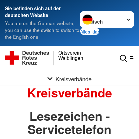
Sie befinden sich auf der
Sprache wechseln zu
deutschen Website
You are on the German website,
you can use the switch to switch to
Alles klar
the English one
Ortsverein
Waiblingen
Kreisverbände
Kreisverbände
Lesezeichen -
Servicetelefon