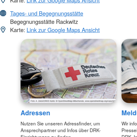
Karte:
Link zur Google Maps Ansicht
Tages- und Begegnungsstätte
Begegnungsstätte Rackwitz
Karte:
Link zur Google Maps Ansicht
Adressen
Meld
Nutzen Sie unseren Adressfinder, um
Wir inf
Ansprechpartner und Infos über DRK-
Pressei
Einrichtungen zu finden.
DRK. In