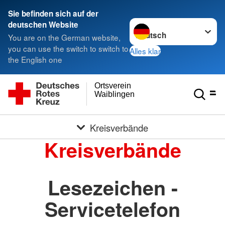
Sie befinden sich auf der
Sprache wechseln zu
deutschen Website
You are on the German website,
you can use the switch to switch to
Alles klar
the English one
Ortsverein
Waiblingen
Kreisverbände
Kreisverbände
Lesezeichen -
Servicetelefon