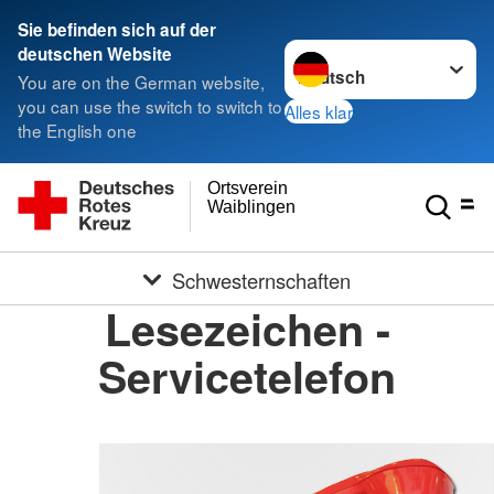
Sie befinden sich auf der
Sprache wechseln zu
deutschen Website
You are on the German website,
you can use the switch to switch to
Alles klar
the English one
Ortsverein
Waiblingen
Schwesternschaften
Lesezeichen -
Servicetelefon