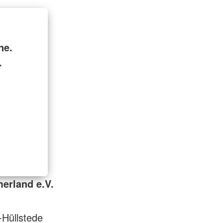
ne.
.
erland e.V.
Hüllstede