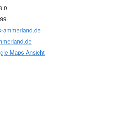
8 0
99
rk-ammerland.de
mmerland.de
ogle Maps Ansicht